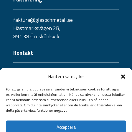
faktura@glasochmetall.se
Hästmarksvägen 2B,
891 38 Örnsköldsvik
Kontakt
Telefon:
Hantera samtycke
0660 - 21 10 04
Jourtelefon:
För att ge en bra upplevelse använder vi teknik som cookies för att lagra
och/eller komma åt enhetsinformation. När du samtycker till dessa tekniker
070 - 241 57 09 /
073 - 824 36 40
kan vi behandla data som surfbeteende eller unika ID:n på denna
Jourtelefon portar:
webbplats. Om du inte samtycker eller om du återkallar ditt samtycke kan
detta påverka vissa funktioner negativt.
070-528 13 27
Epost:
Acceptera
info@glasochmetall.se