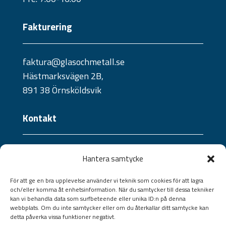
Fakturering
faktura@glasochmetall.se
Hästmarksvägen 2B,
891 38 Örnsköldsvik
Kontakt
Telefon:
Hantera samtycke
0660 - 21 10 04
Jourtelefon:
För att ge en bra upplevelse använder vi teknik som cookies för att lagra
och/eller komma åt enhetsinformation. När du samtycker till dessa tekniker
070 - 241 57 09 /
073 - 824 36 40
kan vi behandla data som surfbeteende eller unika ID:n på denna
Jourtelefon portar:
webbplats. Om du inte samtycker eller om du återkallar ditt samtycke kan
detta påverka vissa funktioner negativt.
070-528 13 27