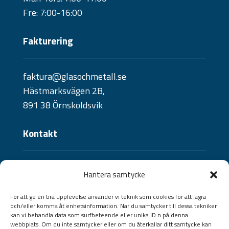
Fre: 7:00-16:00
Fakturering
faktura@glasochmetall.se
Hästmarksvägen 2B,
891 38 Örnsköldsvik
Kontakt
Telefon:
Hantera samtycke
0660 - 21 10 04
Jourtelefon:
För att ge en bra upplevelse använder vi teknik som cookies för att lagra
och/eller komma åt enhetsinformation. När du samtycker till dessa tekniker
070 - 241 57 09 /
073 - 824 36 40
kan vi behandla data som surfbeteende eller unika ID:n på denna
Jourtelefon portar:
webbplats. Om du inte samtycker eller om du återkallar ditt samtycke kan