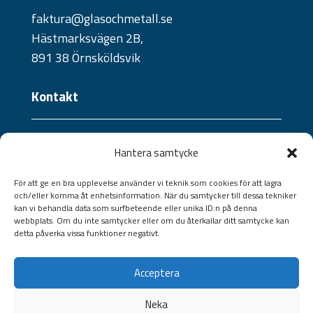
faktura@glasochmetall.se
Hästmarksvägen 2B,
891 38 Örnsköldsvik
Kontakt
Telefon:
Hantera samtycke
0660 - 21 10 04
Jourtelefon:
För att ge en bra upplevelse använder vi teknik som cookies för att lagra
och/eller komma åt enhetsinformation. När du samtycker till dessa tekniker
070 - 241 57 09 /
073 - 824 36 40
kan vi behandla data som surfbeteende eller unika ID:n på denna
Jourtelefon portar:
webbplats. Om du inte samtycker eller om du återkallar ditt samtycke kan
detta påverka vissa funktioner negativt.
070-528 13 27
Epost:
Acceptera
info@glasochmetall.se
Neka