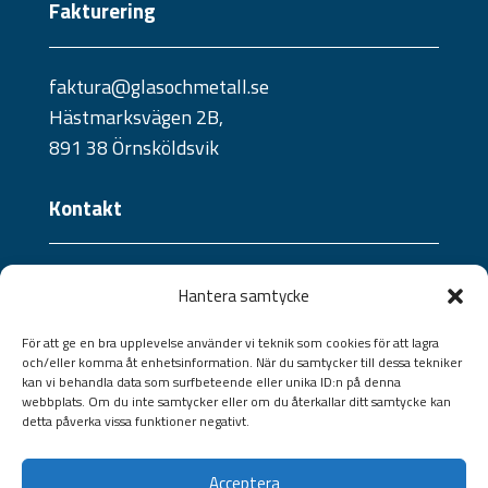
Fakturering
faktura@glasochmetall.se
Hästmarksvägen 2B,
891 38 Örnsköldsvik
Kontakt
Telefon:
Hantera samtycke
0660 - 21 10 04
Jourtelefon:
För att ge en bra upplevelse använder vi teknik som cookies för att lagra
och/eller komma åt enhetsinformation. När du samtycker till dessa tekniker
070 - 241 57 09 /
073 - 824 36 40
kan vi behandla data som surfbeteende eller unika ID:n på denna
Jourtelefon portar:
webbplats. Om du inte samtycker eller om du återkallar ditt samtycke kan
detta påverka vissa funktioner negativt.
070-528 13 27
Epost:
Acceptera