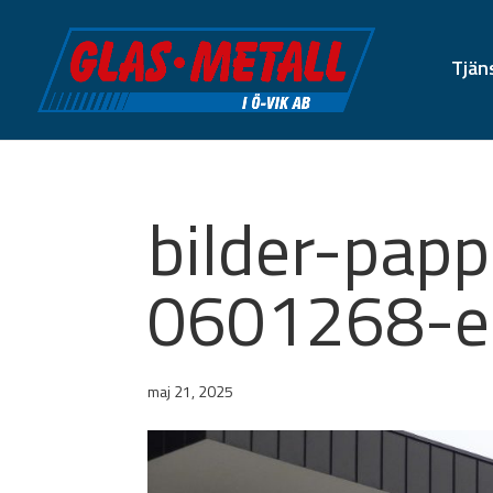
Tjän
bilder-pap
0601268-
maj 21, 2025