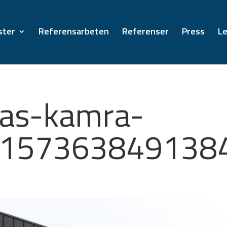
ster
Referensarbeten
Referenser
Press
Le
pas-kamra-
e157363849138