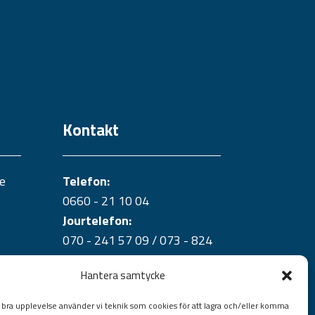
Kontakt
e
Telefon:
0660 - 21 10 04
Jourtelefon:
070 - 241 57 09 /
073 - 824
36 40
Hantera samtycke
Jourtelefon portar:
070-528 13 27
n bra upplevelse använder vi teknik som cookies för att lagra och/eller komma