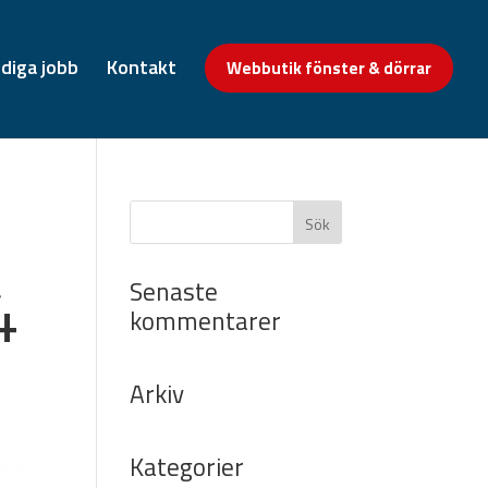
diga jobb
Kontakt
Webbutik fönster & dörrar
4
Senaste
kommentarer
Arkiv
Kategorier