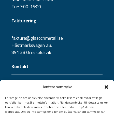
Fre: 7:00-16:00
Fakturering
faktura@glasochmetall.se
Hästmarksvägen 2B,
891 38 Örnsköldsvik
Kontakt
Telefon:
Hantera samtycke
0660 - 21 10 04
Jourtelefon:
För att ge en bra upplevelse använder vi teknik som cookies för att lagra
och/eller komma åt enhetsinformation. När du samtycker till dessa tekniker
070 - 241 57 09 /
073 - 824 36 40
kan vi behandla data som surfbeteende eller unika ID:n på denna
Jourtelefon portar:
webbplats. Om du inte samtycker eller om du återkallar ditt samtycke kan