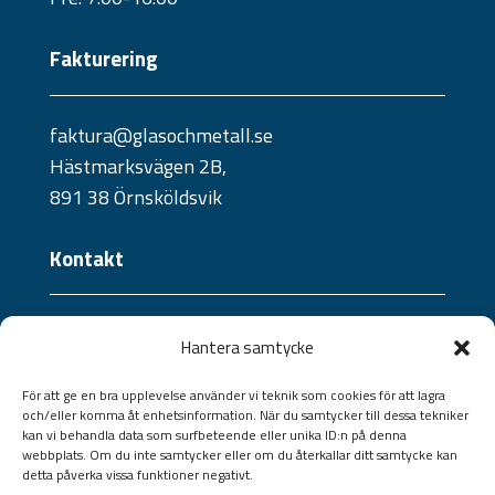
Fakturering
faktura@glasochmetall.se
Hästmarksvägen 2B,
891 38 Örnsköldsvik
Kontakt
Telefon:
Hantera samtycke
0660 - 21 10 04
Jourtelefon:
För att ge en bra upplevelse använder vi teknik som cookies för att lagra
och/eller komma åt enhetsinformation. När du samtycker till dessa tekniker
070 - 241 57 09 /
073 - 824 36 40
kan vi behandla data som surfbeteende eller unika ID:n på denna
Jourtelefon portar:
webbplats. Om du inte samtycker eller om du återkallar ditt samtycke kan
detta påverka vissa funktioner negativt.
070-528 13 27